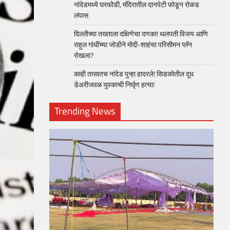
नांदेडमध्ये घरफोडी, मंदिरातील दानपेटी फोडून रोकड
लंपास
दिल्लीच्या तख्ताला दक्षिणेचा दणका! थलपती विजय आणि
राहुल गांधींच्या जोडीने मोदी-शाहंचा परिसीमन प्लॅन
रोखला?
काही तासातच नांदेड पुन्हा हादरले! सिडकोतील दूध
डेअरीजवळ युवकाची निर्घृण हत्या!
Trending News
loper?
, Skills
1