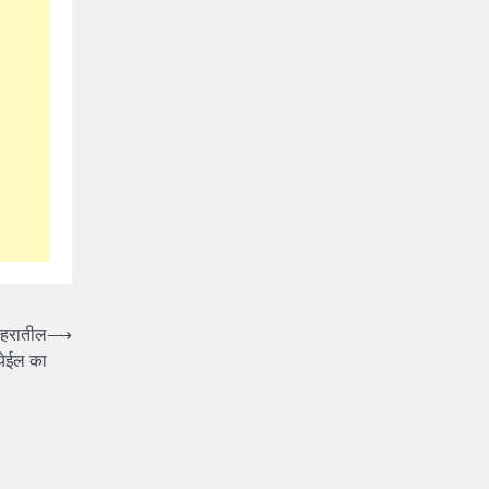
 शहरातील
⟶
येईल का