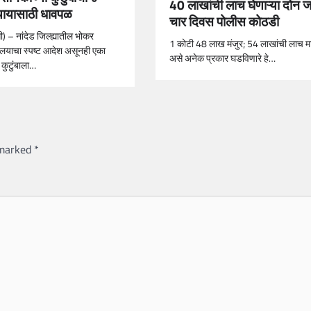
40 लाखांची लाच घेणाऱ्या दोन ज
 न्यायासाठी धावपळ
चार दिवस पोलीस कोठडी
) – नांदेड जिल्ह्यातील भोकर
1 कोटी 48 लाख मंजुर; 54 लाखांची लाच म
यालयाचा स्पष्ट आदेश असूनही एका
असे अनेक प्रकार घडविणारे हे…
 कुटुंबाला…
 marked
*