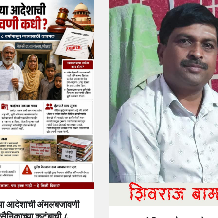
्या आदेशाची अंमलबजावणी
ैनिकाच्या कुटुंबाची ८