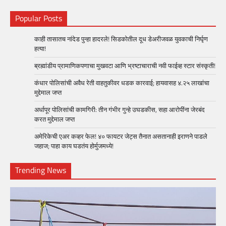
Popular Posts
काही तासातच नांदेड पुन्हा हादरले! सिडकोतील दूध डेअरीजवळ युवकाची निर्घृण
हत्या!
ब्रह्मांडीय प्रामाणिकपणाचा मुखवटा आणि भ्रष्टाचाराची नवी फाईव्ह स्टार संस्कृती!
कंधार पोलिसांची अवैध रेती वाहतुकीवर धडक कारवाई; हायवासह ४.२५ लाखांचा
मुद्देमाल जप्त
अर्धापूर पोलिसांची कामगिरी: तीन गंभीर गुन्हे उघडकीस, सहा आरोपींना जेरबंद
करत मुद्देमाल जप्त
अमेरिकेची एअर कव्हर फेल! ४० फायटर जेट्स तैनात असतानाही इराणने पाडले
जहाज; पाहा काय घडतंय होर्मुजमध्ये!
Trending News