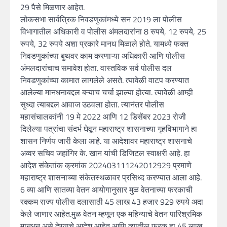
29 पैसे मिळणार आहेत.
लोकसभा सार्वत्रिक निवडणुकांमध्ये सन 2019 ला पोलीस
विभागातील अधिकारी व पोलीस अंमलदारांना 8 रुपये, 12 रुपये, 25
रुपये, 32 रुपये अशा प्रकारे मानध मिळाले होते. यामध्ये फक्त
निवडणुकांच्या बुथवर काम करणाऱ्या अधिकारी आणि पोलीस
अंमलदारांचाच समावेश होता. वास्तविक सर्व पोलीस दल
निवडणुकांच्या कामात लागलेले असते. त्यावेळी वाटप करण्यात
आलेल्या मानधनाबद्दल बऱ्याच चर्चा झाल्या होत्या. त्यावेळी आम्ही
सुध्दा त्याबद्दल आवाज उठवला होता. त्यानंतर पोलीस
महासंचालकांनी 19 मे 2022 आणि 12 डिसेंबर 2023 रोजी
दिलेल्या पत्रांचा संदर्भ घेवून महाराष्ट्र शासनाच्या गृहविभागाने हा
शासन निर्णय जारी केला आहे. या आदेशावर महाराष्ट्र शासनाचे
अव्वर सचिव जहांगिर के. खान यांची डिजिटल स्वाक्षरी आहे. हा
आदेश संकेतांक क्रमांक 202403111242012929 प्रमाणे
महाराष्ट्र शासनाच्या संकेतस्थळावर प्रसिध्द करण्यात आला आहे.
6 व्या आणि सातव्या वेतन आयोगानुसार मुळ वेतनाच्या फरकाची
रक्कम राज्य पोलीस दलासाठी 45 लाख 43 हजार 929 रुपये अदा
केले जाणार आहेत.मुळ वेतन म्हणून एक महिन्याचे वेतन पारिश्रमिक
मानधन असे देण्याचे आदेश आहेत आणि त्यातील फरक हा 45 लाख