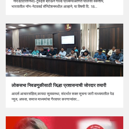
नांदेड(प्रतिनिधी)-टूवड्‌र्स ब्राऊन गोल्ड प्रल्कपाअंतर्गत पॉलिसी वर्कशॉप,
भारतातील नॉन-नेटवर्क्ड सॅनिटेशनमधील आव्हाने, या विषयी दि. 18…
लोकसभा निवडणुकीसाठी जिल्हा प्रशासनाची जोरदार तयारी
आदर्श आचारसंहिता,कायदा सुव्यवस्था, संदर्भात सक्त सूचना जारी माध्यमातील पेड
न्यूज, अफवा, समाज माध्यमांचा गैरवापर करणाऱ्यांवर…