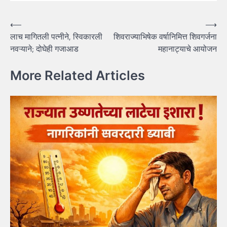
Post
⟵
⟶
लाच मागितली पत्नीने, स्विकारली
शिवराज्याभिषेक वर्षानिमित्त शिवगर्जना
navigation
नवऱ्याने; दोघेही गजाआड
महानाट्याचे आयोजन
More Related Articles