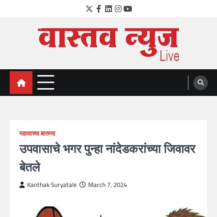
Skip
Twitter
Facebook
LinkedIn
Instagram
YouTube
to
content
VastavNEWSLive.com
a leading NEWS portal of Maharahstra
महत्वाच्या बातम्या
उपवासाचे भगर पुन्हा नांदेडकरांच्या जिवावर
बेतले
Kanthak Suryatale
March 7, 2024