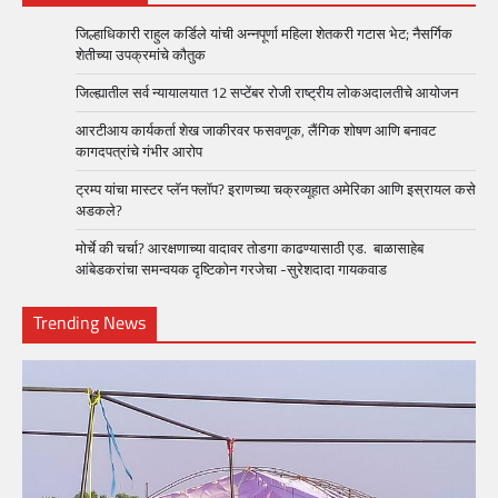
जिल्हाधिकारी राहुल कर्डिले यांची अन्नपूर्णा महिला शेतकरी गटास भेट; नैसर्गिक
शेतीच्या उपक्रमांचे कौतुक
जिल्ह्यातील सर्व न्यायालयात 12 सप्टेंबर रोजी राष्ट्रीय लोकअदालतीचे आयोजन
आरटीआय कार्यकर्ता शेख जाकीरवर फसवणूक, लैंगिक शोषण आणि बनावट
कागदपत्रांचे गंभीर आरोप
ट्रम्प यांचा मास्टर प्लॅन फ्लॉप? इराणच्या चक्रव्यूहात अमेरिका आणि इस्रायल कसे
अडकले?
मोर्चे की चर्चा? आरक्षणाच्या वादावर तोडगा काढण्यासाठी एड. बाळासाहेब
आंबेडकरांचा समन्वयक दृष्टिकोन गरजेचा -सुरेशदादा गायकवाड
Trending News