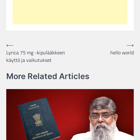
Post
⟵
⟶
Lyrica 75 mg -kipulääkkeen
hello world
navigation
käyttö ja vaikutukset
More Related Articles