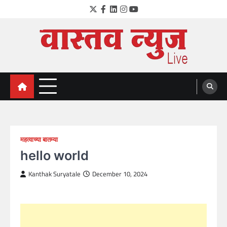
Skip
Twitter
Facebook
LinkedIn
Instagram
YouTube
to
content
VastavNEWSLive.com
a leading NEWS portal of Maharahstra
महत्वाच्या बातम्या
hello world
Kanthak Suryatale
December 10, 2024