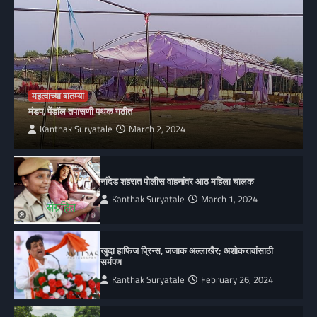
महत्वाच्या बातम्या
मंडप, पेंडॉल तपासणी पथक गठीत
Kanthak Suryatale
March 2, 2024
नांदेड शहरात पोलीस वाहनांवर आठ महिला चालक
Kanthak Suryatale
March 1, 2024
खुदा हाफिज प्रिन्स, जजाक अल्लाखैर; अशोकरावांसाठी
सर्मपण
Kanthak Suryatale
February 26, 2024