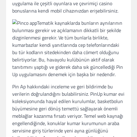
uygulama ile çeşitli oyunlara ve çevrimiçi casino
bonuslarına kendi mobil cihazınızdan erişebilirsiniz.
Tematik kaynaklarda bunların aynılarının
bulunması gerekir ve açıklamanın dikkatli bir şekilde
dizginlenmesi gerekir. Ve tüm bunlarla birlikte,
kumarbazlar kendi yanıtlarında cep telefonlarındaki
bu tür kodların sitedekinden daha cömert olduğunu
belirtiyorlar. Bu, havayolu kulübünün aktif olarak
tanıtımını yaptığı ve giderek daha sık güncellediği Pin
Up uygulamasını denemek için başka bir nedendir.
Pin Ap hakkındaki inceleme ve geri bildirimde bu
verilerin doğrulandığını bulabilirsiniz. PinUp kumar evi
koleksiyonunda hayal edilen kurulumlar, basketbolun
büyümesine geri dönüş temettü sağlayarak önemli
meblağlar kazanma fırsatı veriyor. Temel web kaynağı
engellendiğinde, konuklar kumar kurumunun araba
servisine giriş türlerinde yeni ayna günlüğünü