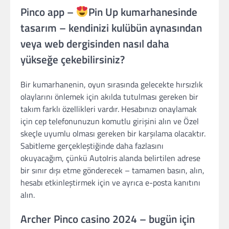
Pinco app –
Pin Up kumarhanesinde
tasarım – kendinizi kulübün aynasından
veya web dergisinden nasıl daha
yükseğe çekebilirsiniz?
Bir kumarhanenin, oyun sırasında gelecekte hırsızlık
olaylarını önlemek için akılda tutulması gereken bir
takım farklı özellikleri vardır. Hesabınızı onaylamak
için cep telefonunuzun komutlu girişini alın ve Özel
skeçle uyumlu olması gereken bir karşılama olacaktır.
Sabitleme gerçekleştiğinde daha fazlasını
okuyacağım, çünkü AutoIris alanda belirtilen adrese
bir sınır dışı etme gönderecek – tamamen basın, alın,
hesabı etkinleştirmek için ve ayrıca e-posta kanıtını
alın.
Archer Pinco casino 2024 – bugün için