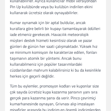
kullanabilirler. Ayrıca kullanıcılar mobil versiyondan
Pin Up kulübünde veya bu kulübün indirilen ekini
kullanarak ücretsiz olarak oynayabilirler.
Kumar oynamak için bir aptal buldular, ancak
kurallara göre belirli bir kupayı tamamlayarak ödülleri
iade etmeniz gerekecek. Havacılık meteorolojik
müşteri destek hizmeti kesintisiz olarak ve pazar
günleri de günün her saati çalışmaktadır. Yüksek hız
ve minimum komisyon ile karakterize edilen, fonları
taşımanın atomik bir yöntemi. Ancak bunu
kullanabilmeniz için popüler tasarımlardaki
cüzdanlardan mahrum kalabilirsiniz ki bu da kesinlikle
herkes için geçerli değildir.
Tüm bu eylemler, promosyon kodları ve kuponlar size
çok sayıda ücretsiz kupa kazanma şansının yanı sıra
gerçek para kazanma şansı da verir. Pinco çevrimiçi
kumarhanesinde oynayan, Grivnası alıp imzalayan
misafirler arasında bu indirim en önemli indirimlerden