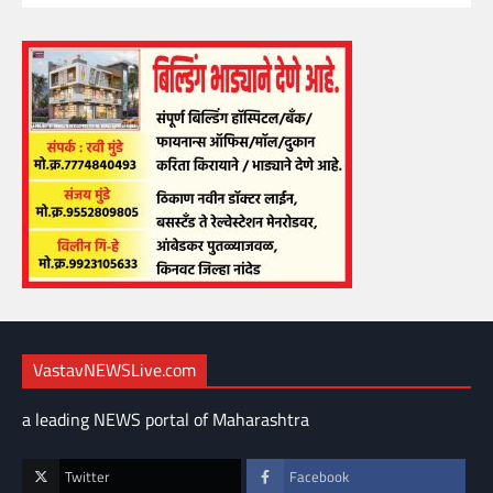
VastavNEWSLive.com
a leading NEWS portal of Maharashtra
Twitter
Facebook