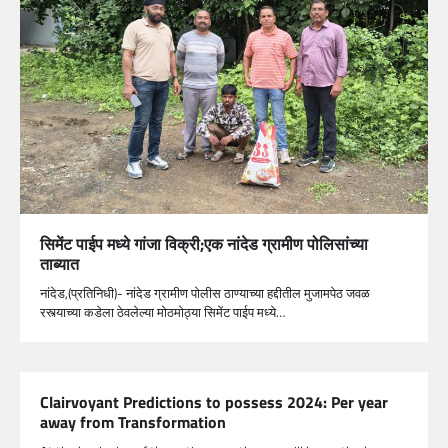
सिमेंट पाईप मध्ये गांजा विक्री;एक नांदेड ग्रामीण पोलिसांच्या
ताब्यात
नांदेड,(प्रतिनिधी)- नांदेड ग्रामीण पोलीस ठाण्याच्या हद्दीतील मुजामपेठ जवळ
रस्त्याच्या कडेला ठेवलेल्या मोठमोठ्या सिमेंट पाईप मध्ये…
Clairvoyant Predictions to possess 2024: Per year
away from Transformation