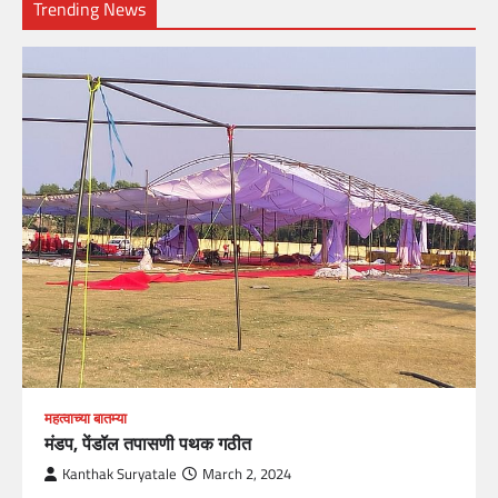
Trending News
महत्वाच्या बातम्या
मंडप, पेंडॉल तपासणी पथक गठीत
Kanthak Suryatale
March 2, 2024