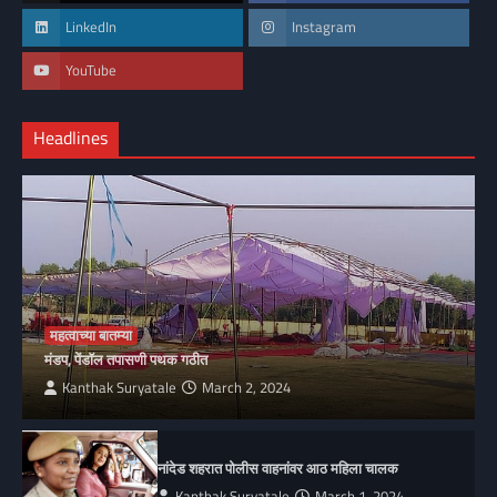
LinkedIn
Instagram
YouTube
Headlines
महत्वाच्या बातम्या
मंडप, पेंडॉल तपासणी पथक गठीत
Kanthak Suryatale
March 2, 2024
नांदेड शहरात पोलीस वाहनांवर आठ महिला चालक
Kanthak Suryatale
March 1, 2024