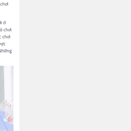
 chơi
i ở
ò chơi
c chơi
vực
 Những