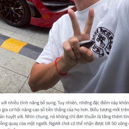
 với nhiều tính năng bổ sung. Tuy nhiên, những đặc điểm này khôn
gia cơ hội nâng cao số tiền thắng của họ hơn. Biểu tượng mới trê
tán tuyệt vời. Nhìn chung, nó không chỉ đơn thuần là tăng thêm tí
ồng quay của một người. Người chơi có thể nhận được tới 50 vòng