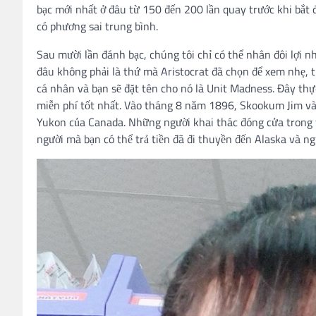
bạc mới nhất ở đâu từ 150 đến 200 lần quay trước khi bắt đ
có phương sai trung bình.
Sau mười lần đánh bạc, chúng tôi chỉ có thể nhân đôi lợi nh
đâu không phải là thứ mà Aristocrat đã chọn để xem nhẹ, 
cá nhân và bạn sẽ đặt tên cho nó là Unit Madness. Đây th
miễn phí tốt nhất. Vào tháng 8 năm 1896, Skookum Jim và
Yukon của Canada. Những người khai thác đóng cửa trong 
người mà bạn có thể trả tiền đã đi thuyền đến Alaska và 