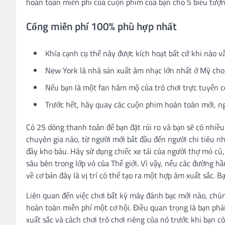
hoàn toàn miễn phí của cuộn phim của bạn cho 5 biểu tượng
Cổng miễn phí 100% phù hợp nhất
Khía cạnh cụ thể này được kích hoạt bất cứ khi nào v
New York là nhà sản xuất âm nhạc lớn nhất ở Mỹ cho 
Nếu bạn là một fan hâm mộ của trò chơi trực tuyến cổn
Trước hết, hãy quay các cuộn phim hoàn toàn mới, ng
Có 25 dòng thanh toán để bạn đặt rủi ro và bạn sẽ có nhiều
chuyên gia nào, từ người mới bắt đầu đến người chi tiêu nh
đầy kho báu. Hãy sử dụng chiếc xe tải của người thợ mỏ cũ, 
sâu bên trong lớp vỏ của Thế giới. Vì vậy, nếu các đường hầ
về cơ bản đây là vị trí có thể tạo ra một hợp âm xuất sắc. B
Liên quan đến việc chơi bất kỳ máy đánh bạc mới nào, chú
hoàn toàn miễn phí một cơ hội. Điều quan trọng là bạn ph
xuất sắc và cách chơi trò chơi riêng của nó trước khi bạn 