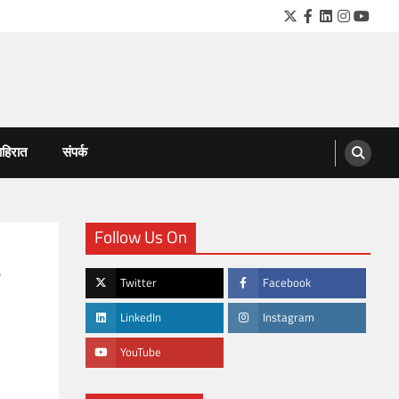
Twitter
Facebook
LinkedIn
Instagra
YouTu
हिरात
संपर्क
Follow Us On
Twitter
Facebook
LinkedIn
Instagram
YouTube