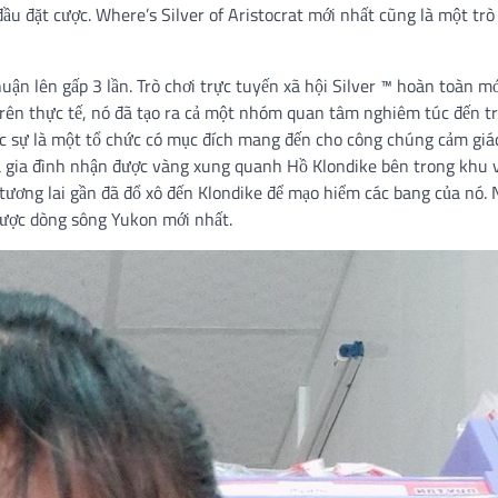
ầu đặt cược. Where’s Silver of Aristocrat mới nhất cũng là một trò
uận lên gấp 3 lần. Trò chơi trực tuyến xã hội Silver ™ hoàn toàn mớ
trên thực tế, nó đã tạo ra cả một nhóm quan tâm nghiêm túc đến tr
ực sự là một tổ chức có mục đích mang đến cho công chúng cảm giá
 gia đình nhận được vàng xung quanh Hồ Klondike bên trong khu 
tương lai gần đã đổ xô đến Klondike để mạo hiểm các bang của nó.
ngược dòng sông Yukon mới nhất.