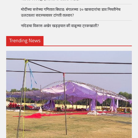
मोदींच्या सत्तेच्या गणितात बिघाड: बंगालच्या २० खासदारांचा डाव नियतीनेच
उलटवला! सदस्यत्वावर टांगती तलवार?
नांदेडचा विकास अखेर खड्ड्यात की वाळूच्या ट्रकखाली?
Trending News