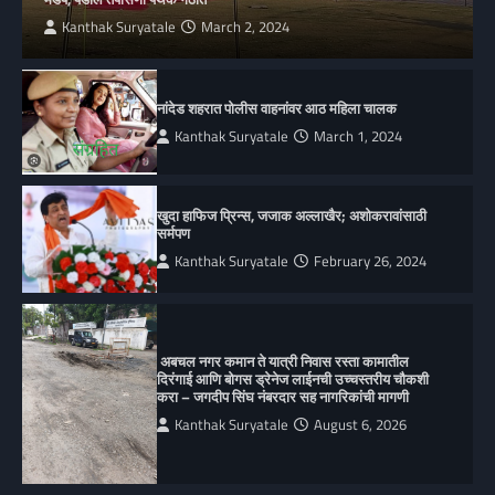
Kanthak Suryatale
March 2, 2024
नांदेड शहरात पोलीस वाहनांवर आठ महिला चालक
Kanthak Suryatale
March 1, 2024
खुदा हाफिज प्रिन्स, जजाक अल्लाखैर; अशोकरावांसाठी
सर्मपण
Kanthak Suryatale
February 26, 2024
अबचल नगर कमान ते यात्री निवास रस्ता कामातील
दिरंगाई आणि बोगस ड्रेनेज लाईनची उच्चस्तरीय चौकशी
करा – जगदीप सिंघ नंबरदार सह नागरिकांची मागणी
Kanthak Suryatale
August 6, 2026