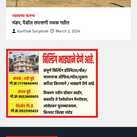
महत्वाच्या बातम्या
मंडप, पेंडॉल तपासणी पथक गठीत
Kanthak Suryatale
March 2, 2024