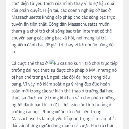
chơi điện tử yêu thích của mình thay vì lo sợ hậu quả
của phán quyết. Hiện tại, các doanh nghiệp cờ bạc ở
Massachusetts không cấp phép cho các sòng bạc trực
tuyến ăn tiền thật. Công dân Massachusetts muốn
tham gia chơi trò chơi sòng bạc trên internet có thể
chuyển sang các sòng bạc xã hội, nơi mang lại trải
nghiệm đánh bạc để giải trí thay vì lợi nhuận bằng đô
la.
Cá cược thể thao ở
trường đại học thực sự được cho phép ở MA, nhưng nó
bị hạn chế trong và ngoài các đội đại học trong tiểu
bang. Vì vậy, nó kiểm soát ngụ ý rằng đạo đức hoàn
toàn mới trong các sự kiện thể thao ở trường đại học
thực sự được xử lý trong khi bạn vẫn cho phép những
người đánh bạc thích đặt cược vào các tình huống ở
trường đại học. Phòng xử án cá cược bên trong
Massachusetts là một yếu tố quan trọng cần cân nhắc
đối với những người đang muốn cá cược. Phí trò chơi