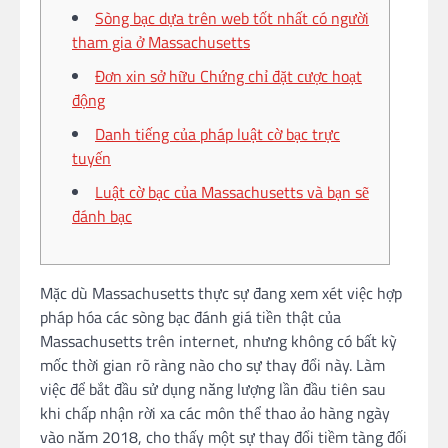
Sòng bạc dựa trên web tốt nhất có người
tham gia ở Massachusetts
Đơn xin sở hữu Chứng chỉ đặt cược hoạt
động
Danh tiếng của pháp luật cờ bạc trực
tuyến
Luật cờ bạc của Massachusetts và bạn sẽ
đánh bạc
Mặc dù Massachusetts thực sự đang xem xét việc hợp
pháp hóa các sòng bạc đánh giá tiền thật của
Massachusetts trên internet, nhưng không có bất kỳ
mốc thời gian rõ ràng nào cho sự thay đổi này. Làm
việc để bắt đầu sử dụng năng lượng lần đầu tiên sau
khi chấp nhận rời xa các môn thể thao ảo hàng ngày
vào năm 2018, cho thấy một sự thay đổi tiềm tàng đối