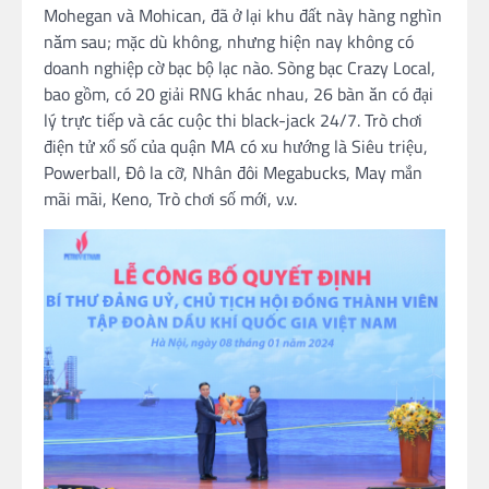
Mohegan và Mohican, đã ở lại khu đất này hàng nghìn
năm sau; mặc dù không, nhưng hiện nay không có
doanh nghiệp cờ bạc bộ lạc nào. Sòng bạc Crazy Local,
bao gồm, có 20 giải RNG khác nhau, 26 bàn ăn có đại
lý trực tiếp và các cuộc thi black-jack 24/7. Trò chơi
điện tử xổ số của quận MA có xu hướng là Siêu triệu,
Powerball, Đô la cỡ, Nhân đôi Megabucks, May mắn
mãi mãi, Keno, Trò chơi số mới, v.v.