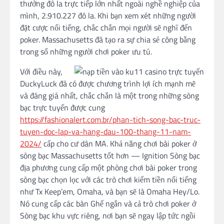
thưởng đô la trực tiếp lớn nhất ngoài nghề nghiệp của
mình, 2.910.227 đô la. Khi bạn xem xét những người
đặt cược nổi tiếng, chắc chắn mọi người sẽ nghĩ đến
poker. Massachusetts đã tạo ra sự chia sẻ công bằng
trong số những người chơi poker ưu tú.
Với điều này,
DuckyLuck đã có được chương trình lợi ích mạnh mẽ
và đáng giá nhất, chắc chắn là một trong những sòng
bạc trực tuyến được cung
https://fashionalert.com.br/phan-tich-song-bac-truc-
tuyen-doc-lap-va-hang-dau-100-thang-11-nam-
2024/
cấp cho cư dân MA. Khả năng chơi bài poker ở
sòng bạc Massachusetts tốt hơn — Ignition Sòng bạc
địa phương cung cấp một phòng chơi bài poker trong
sòng bạc chọn lọc với các trò chơi kiếm tiền nổi tiếng
như Tx Keep’em, Omaha, và bạn sẽ là Omaha Hey/Lo.
Nó cung cấp các bàn Ghế ngắn và cả trò chơi poker ở
Sòng bạc khu vực riêng, nơi bạn sẽ ngay lập tức ngồi