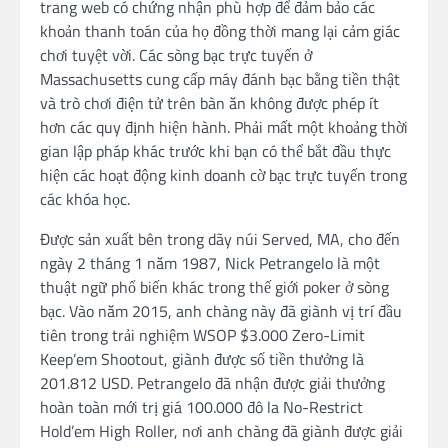
trang web có chứng nhận phù hợp để đảm bảo các
khoản thanh toán của họ đồng thời mang lại cảm giác
chơi tuyệt vời. Các sòng bạc trực tuyến ở
Massachusetts cung cấp máy đánh bạc bằng tiền thật
và trò chơi điện tử trên bàn ăn không được phép ít
hơn các quy định hiện hành. Phải mất một khoảng thời
gian lập pháp khác trước khi bạn có thể bắt đầu thực
hiện các hoạt động kinh doanh cờ bạc trực tuyến trong
các khóa học.
Được sản xuất bên trong dãy núi Served, MA, cho đến
ngày 2 tháng 1 năm 1987, Nick Petrangelo là một
thuật ngữ phổ biến khác trong thế giới poker ở sòng
bạc. Vào năm 2015, anh chàng này đã giành vị trí đầu
tiên trong trải nghiệm WSOP $3.000 Zero-Limit
Keep’em Shootout, giành được số tiền thưởng là
201.812 USD. Petrangelo đã nhận được giải thưởng
hoàn toàn mới trị giá 100.000 đô la No-Restrict
Hold’em High Roller, nơi anh chàng đã giành được giải