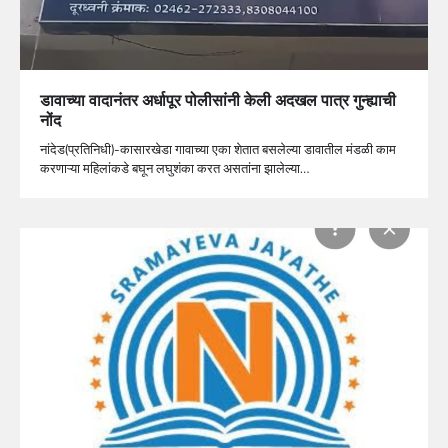
डावाच्या वादानंतर अर्धापूर पोलीसांनी केली अदखल पात्र गुन्ह्याची
नोंद
नांदेड(प्रतिनिधी)-कासारखेडा गावाच्या एका शेतात बसलेल्या डावातील मंडळी काम
करणाऱ्या महिलांकडे बघून लघुशंका करत असतांना झालेल्या…